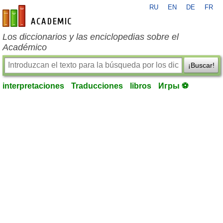
RU
EN
DE
FR
es-academic.com
Los diccionarios y las enciclopedias sobre el
Académico
¡Buscar!
interpretaciones
Traducciones
libros
Игры ⚽