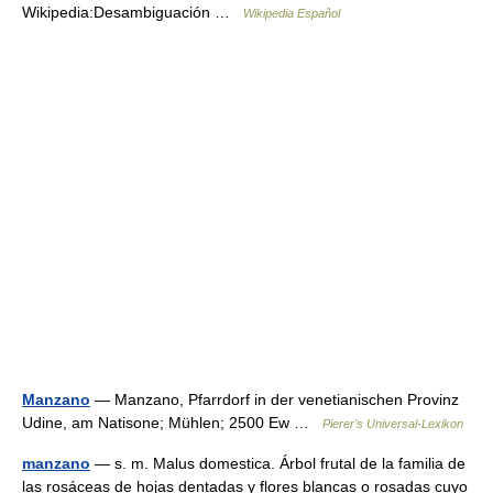
Wikipedia:Desambiguación …
Wikipedia Español
Manzano
— Manzano, Pfarrdorf in der venetianischen Provinz
Udine, am Natisone; Mühlen; 2500 Ew …
Pierer's Universal-Lexikon
manzano
— s. m. Malus domestica. Árbol frutal de la familia de
las rosáceas de hojas dentadas y flores blancas o rosadas cuyo