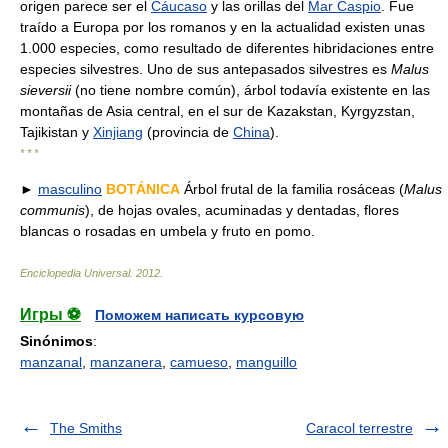
origen parece ser el
Cáucaso
y las orillas del
Mar Caspio
. Fue
traído a Europa por los romanos y en la actualidad existen unas
1.000 especies, como resultado de diferentes hibridaciones entre
especies silvestres. Uno de sus antepasados silvestres es
Malus
sieversii
(no tiene nombre común), árbol todavía existente en las
montañas de Asia central, en el sur de Kazakstan, Kyrgyzstan,
Tajikistan y
Xinjiang
(provincia de
China
).
* * *
►
masculino
BOTÁNICA
Árbol frutal de la familia rosáceas (
Malus
communis
), de hojas ovales, acuminadas y dentadas, flores
blancas o rosadas en umbela y fruto en pomo.
Enciclopedia Universal
.
2012
.
Игры ⚽
Поможем написать курсовую
Sinónimos
:
manzanal
,
manzanera
,
camueso
,
manguillo
The Smiths
Caracol terrestre