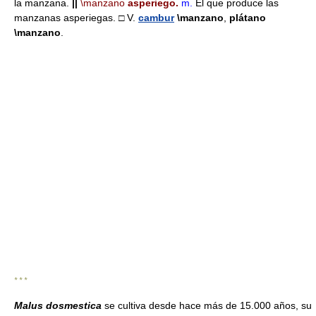
la manzana.
||
\manzano
asperiego.
m.
El que produce las
manzanas asperiegas. □ V.
cambur
\manzano
,
plátano
\manzano
.
* * *
Malus dosmestica
se cultiva desde hace más de 15.000 años, su